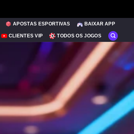
APOSTAS ESPORTIVAS
BAIXAR APP
CLIENTES VIP
TODOS OS JOGOS