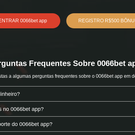
ENTRAR 0066bet app
REGISTRO R$500 BÔN
rguntas Frequentes Sobre 0066bet a
tas a algumas perguntas frequentes sobre o 0066bet app em de
inheiro?
s no 0066bet app?
orte do 0066bet app?