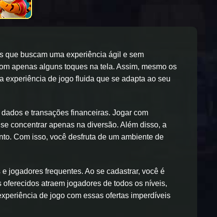
ores que buscam uma experiência ágil e sem
com apenas alguns toques na tela. Assim, mesmo os
 experiência de jogo fluida que se adapta ao seu
s dados e transações financeiras. Jogar com
se concentrar apenas na diversão. Além disso, a
ento. Com isso, você desfruta de um ambiente de
 jogadores frequentes. Ao se cadastrar, você é
oferecidos atraem jogadores de todos os níveis,
xperiência de jogo com essas ofertas imperdíveis