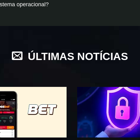
istema operacional?
ÚLTIMAS NOTÍCIAS