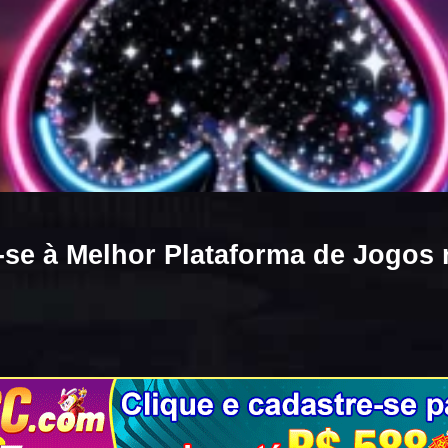
-se à Melhor Plataforma de Jogos 