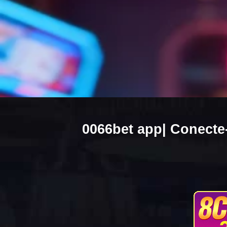
0066bet app
| Conecte