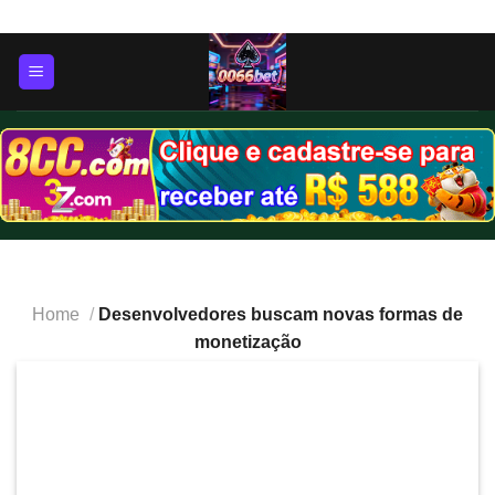
Skip
ENTRAR
R$500 BÔNUS
to
content
Home
/
Desenvolvedores buscam novas formas de
monetização
0066bet app - Desenvolvedores
buscam novas formas de
monetização