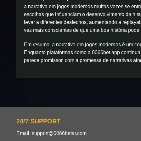
a narrativa em jogos modernos muitas vezes se entr
escolhas que influenciam o desenvolvimento da hist
levar a diferentes desfechos, aumentando a replayab
vez mais conscientes de que uma boa história pode s
Em resumo, a narrativa em jogos modernos é um com
Enquanto plataformas como a 0066bet app continuam 
parece promissor, com a promessa de narrativas ain
24/7 SUPPORT
Email:
support@0066betar.com