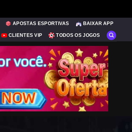
APOSTAS ESPORTIVAS
BAIXAR APP
CLIENTES VIP
TODOS OS JOGOS