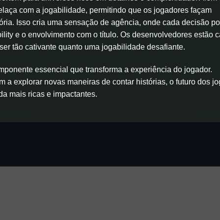
elaça com a jogabilidade, permitindo que os jogadores façam
ória. Isso cria uma sensação de agência, onde cada decisão p
ility e o envolvimento com o título. Os desenvolvedores estão 
er tão cativante quanto uma jogabilidade desafiante.
ponente essencial que transforma a experiência do jogador.
a explorar novas maneiras de contar histórias, o futuro dos j
da mais ricas e impactantes.