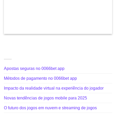
utiliza tecnologias avançadas de criptografia. Não
perca tempo, cadastre-se agora mesmo e aproveite
tudo o que o 0066bet app tem a oferecer!
POSTS RECENTES
Apostas seguras no 0066bet app
Métodos de pagamento no 0066bet app
Impacto da realidade virtual na experiência do jogador
Novas tendências de jogos mobile para 2025
O futuro dos jogos em nuvem e streaming de jogos